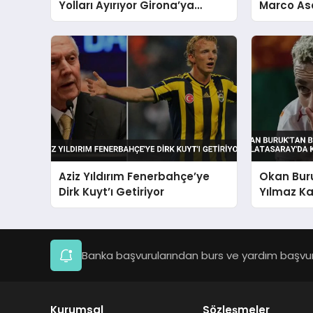
Yolları Ayırıyor Girona’ya
Marco As
Dönüyor
Devleri T
Aziz Yıldırım Fenerbahçe’ye
Okan Buru
Dirk Kuyt’ı Getiriyor
Yılmaz Ka
Kalıyor
Banka başvurularından burs ve yardım başvuru
Kurumsal
Sözleşmeler