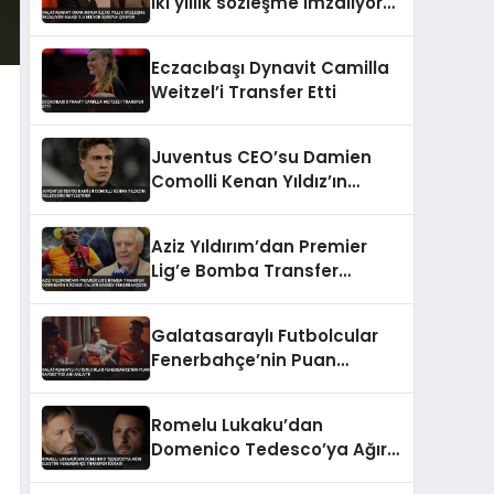
iki yıllık sözleşme imzalıyor
maaşı 3.5 milyon euroya
çıkıyor
Eczacıbaşı Dynavit Camilla
Weitzel’i Transfer Etti
Juventus CEO’su Damien
Comolli Kenan Yıldız’ın
Geleceğini Netleştirdi
Aziz Yıldırım’dan Premier
Lig’e Bomba Transfer
Osimhen’in Gözdesi Calvin
Bassey Fenerbahçe’de
Galatasaraylı Futbolcular
Fenerbahçe’nin Puan
Kaybettiği Anı Anlattı
Romelu Lukaku’dan
Domenico Tedesco’ya Ağır
Eleştiri Fenerbahçe Transfer