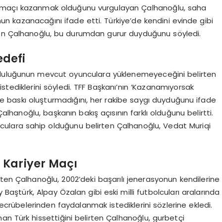
bu maçı kazanmak olduğunu vurgulayan Çalhanoğlu, saha
un kazanacağını ifade etti. Türkiye’de kendini evinde gibi
lirten Çalhanoğlu, bu durumdan gurur duyduğunu söyledi.
edefi
mluluğunun mevcut oyunculara yüklenemeyeceğini belirten
istediklerini söyledi. TFF Başkanı’nın ‘Kazanamıyorsak
nde baskı oluşturmadığını, her rakibe saygı duyduğunu ifade
Çalhanoğlu, başkanın bakış açısının farklı olduğunu belirtti.
nculara sahip olduğunu belirten Çalhanoğlu, Vedat Muriqi
 Kariyer Maçı
ten Çalhanoğlu, 2002’deki başarılı jenerasyonun kendilerine
y Baştürk, Alpay Özalan gibi eski milli futbolcuları aralarında
ecrübelerinden faydalanmak istediklerini sözlerine ekledi.
Türk hissettiğini belirten Çalhanoğlu, gurbetçi