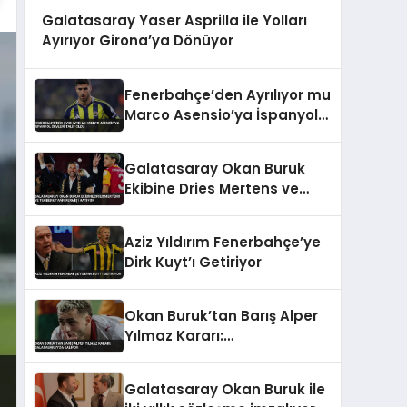
Galatasaray Yaser Asprilla ile Yolları
Ayırıyor Girona’ya Dönüyor
Fenerbahçe’den Ayrılıyor mu
Marco Asensio’ya İspanyol
Devleri Talip Oldu
Galatasaray Okan Buruk
Ekibine Dries Mertens ve
Tuğberk Tanrıvermiş’i
Katıyor
Aziz Yıldırım Fenerbahçe’ye
Dirk Kuyt’ı Getiriyor
Okan Buruk’tan Barış Alper
Yılmaz Kararı:
Galatasaray’da Kalıyor
Galatasaray Okan Buruk ile