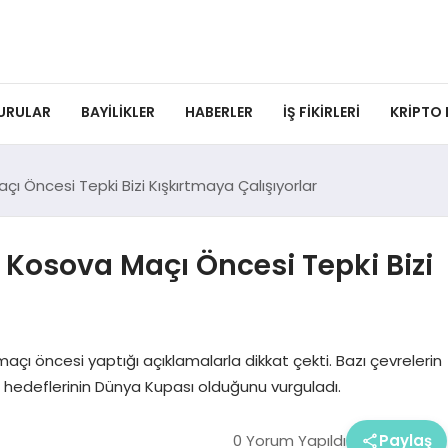
URULAR
BAYILIKLER
HABERLER
İŞ FIKIRLERI
KRIPTO
 Öncesi Tepki Bizi Kışkırtmaya Çalışıyorlar
osova Maçı Öncesi Tepki Bizi
çı öncesi yaptığı açıklamalarla dikkat çekti. Bazı çevrelerin
u, hedeflerinin Dünya Kupası olduğunu vurguladı.
0 Yorum Yapıldı
Paylaş