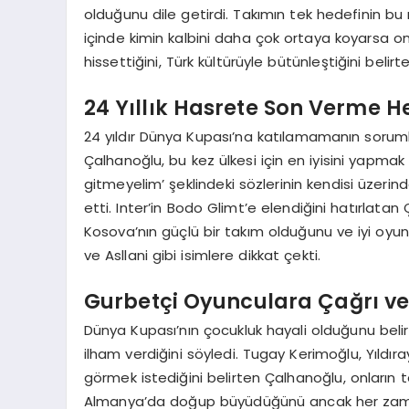
olduğunu dile getirdi. Takımın tek hedefinin 
içinde kimin kalbini daha çok ortaya koyarsa on
hissettiğini, Türk kültürüyle bütünleştiğini be
24 Yıllık Hasrete Son Verme H
24 yıldır Dünya Kupası’na katılamamanın soru
Çalhanoğlu, bu kez ülkesi için en iyisini yapmak 
gitmeyelim’ şeklindeki sözlerinin kendisi üzeri
etti. Inter’in Bodo Glimt’e elendiğini hatırlatan 
Kosova’nın güçlü bir takım olduğunu ve iyi oyu
ve Asllani gibi isimlere dikkat çekti.
Gurbetçi Oyunculara Çağrı ve
Dünya Kupası’nın çocukluk hayali olduğunu belir
ilham verdiğini söyledi. Tugay Kerimoğlu, Yıldıra
görmek istediğini belirten Çalhanoğlu, onların t
Almanya’da doğup büyüdüğünü ancak her zaman 