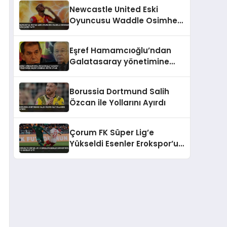
İddiası
Newcastle United Eski
Oyuncusu Waddle Osimhen
İçin Çağrı Yaptı
Eşref Hamamcıoğlu’ndan
Galatasaray yönetimine
seçim sonrası kritik uyarı
Borussia Dortmund Salih
Özcan ile Yollarını Ayırdı
Çorum FK Süper Lig’e
Yükseldi Esenler Erokspor’u
2-0 Mağlup Etti