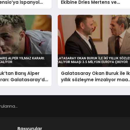
ensio’ya İspanyol
Ekibine Dries Mertens ve
alip Oldu
Tuğberk Tanrıvermiş’i Katıyor
k’tan Barış Alper
Galatasaray Okan Buruk ile ik
rarı: Galatasaray’da
yıllık sözleşme imzalıyor maaş
3.5 milyon euroya çıkıyor
larına...
Başvurular