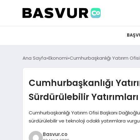
felix markets 360
felix markets app
felix markets forex
felix markets online
felix markets güvenilir mi
BAŞV
Ana Sayfa
Ekonomi
Cumhurbaşkanlığı Yatırım Ofisi 
Cumhurbaşkanlığı Yatırı
Sürdürülebilir Yatırımlar
Cumhurbaşkanlığı Yatırım Ofisi Başkanı Dağlıoğlu,
sürdürülebilir ve teknoloji odaklı yatırımlara vurgu
Basvur.co