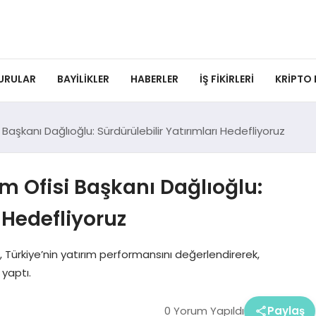
URULAR
BAYILIKLER
HABERLER
İŞ FIKIRLERI
KRIPTO
Başkanı Dağlıoğlu: Sürdürülebilir Yatırımları Hedefliyoruz
m Ofisi Başkanı Dağlıoğlu:
ı Hedefliyoruz
 Türkiye’nin yatırım performansını değerlendirerek,
 yaptı.
0 Yorum Yapıldı
Paylaş