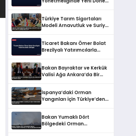
Yönetmeliğinde Yeni Dönem
Başlıyor
Türkiye Tarım Sigortaları
Modeli Arnavutluk ve Suriye
Heyetlerine Anlatıldı
Ticaret Bakanı Ömer Bolat
Brezilyalı Yatırımcılarla
Görüştü
Bakan Bayraktar ve Kerkük
Valisi Ağa Ankara’da Bir
Araya Geldi
İspanya’daki Orman
Yangınları İçin Türkiye’den
Hava Desteği
Bakan Yumaklı Dört
Bölgedeki Orman
Yangınlarının Kontrol Altına