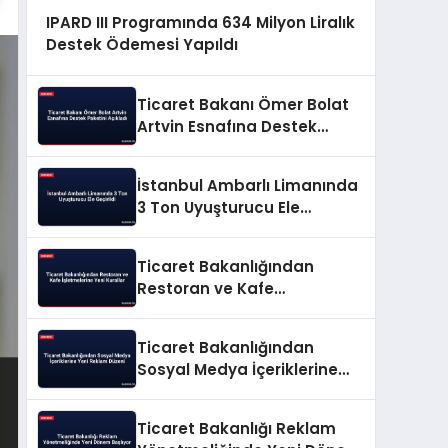
IPARD III Programında 634 Milyon Liralık
Destek Ödemesi Yapıldı
Ticaret Bakanı Ömer Bolat
Artvin Esnafına Destek
Paketini Açıkladı
İstanbul Ambarlı Limanında
3 Ton Uyuşturucu Ele
Geçirildi
Ticaret Bakanlığından
Restoran ve Kafe
İşletmelerine Yeni Kurallar
Ticaret Bakanlığından
Sosyal Medya İçeriklerine
Yeni Reklam Düzeni
Ticaret Bakanlığı Reklam