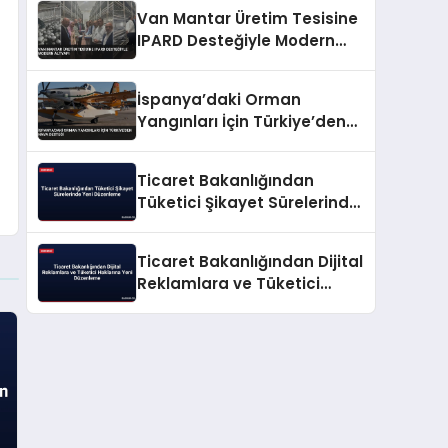
Alındığını Duyurdu
Van Mantar Üretim Tesisine
IPARD Desteğiyle Modern
Altyapı
İspanya’daki Orman
Yangınları İçin Türkiye’den
Hava Desteği
Ticaret Bakanlığından
Tüketici Şikayet Sürelerinde
Yeni Düzenleme
Ticaret Bakanlığından Dijital
Reklamlara ve Tüketici
Haklarına Yeni Düzenleme