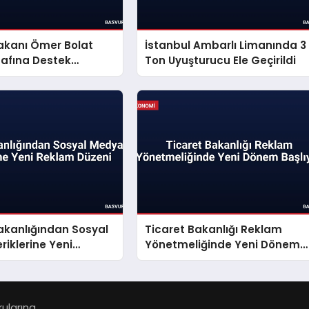
akanı Ömer Bolat
İstanbul Ambarlı Limanında 3
nafına Destek
Ton Uyuşturucu Ele Geçirildi
Açıkladı
akanlığından Sosyal
Ticaret Bakanlığı Reklam
riklerine Yeni
Yönetmeliğinde Yeni Dönem
üzeni
Başlıyor
larına...