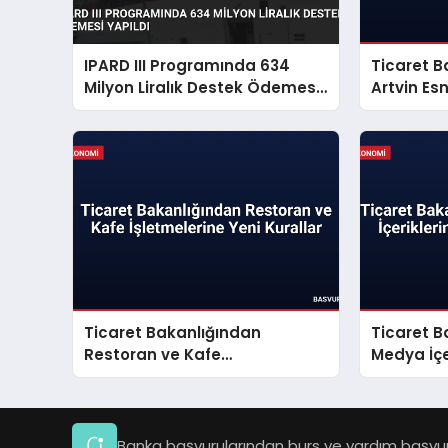
IPARD III Programında 634
Ticaret B
Milyon Liralık Destek Ödemesi
Artvin Es
Yapıldı
Paketini 
Ticaret Bakanlığından
Ticaret B
Restoran ve Kafe
Medya İçe
İşletmelerine Yeni Kurallar
Reklam D
Banka başvurularından burs ve yardım başvuru