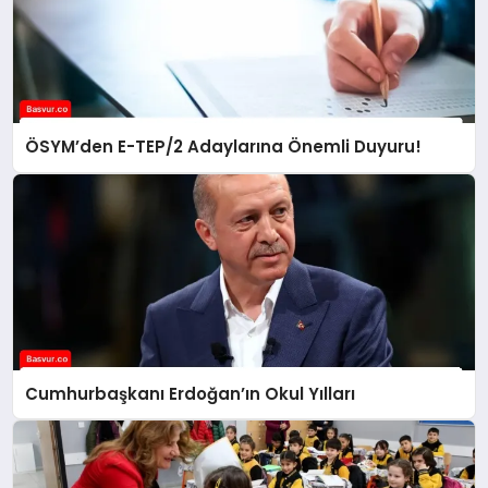
ÖSYM’den E-TEP/2 Adaylarına Önemli Duyuru!
Cumhurbaşkanı Erdoğan’ın Okul Yılları