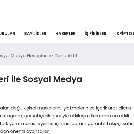
URULAR
BAYILIKLER
HABERLER
İŞ FIKIRLERI
KRIPTO
 Sosyal Medya Hesaplarınız Daha Aktif
eri İle Sosyal Medya
 değil; kişisel markaların, işletmelerin ve içerik üreticilerin
 Instagram, görsel içerik gücüyle etkileşim kurmanın en etkili
 fark yaratmak isteyenler için instagram garantili takipçi satın
ndan önemli avantajlar…