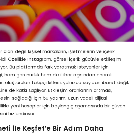
lan değil; kişisel markaların, işletmelerin ve içerik
ldi. Özellikle Instagram, görsel içerik gücüyle etkileşim
kıyor. Bu platformda fark yaratmak isteyenler için
, hem görünürlük hem de itibar açısından önemli
n oluşturulan takipçi kitlesi, yalnızca sayıdan ibaret değil;
 de katkı sağlıyor. Etkileşim oranlarının artması,
ini sağladığı için bu yatırım, uzun vadeli dijital
ellikle yeni hesaplar için başlangıç aşamasında bir güven
ni hızlandırıyor.
ti İle Keşfet’e Bir Adım Daha