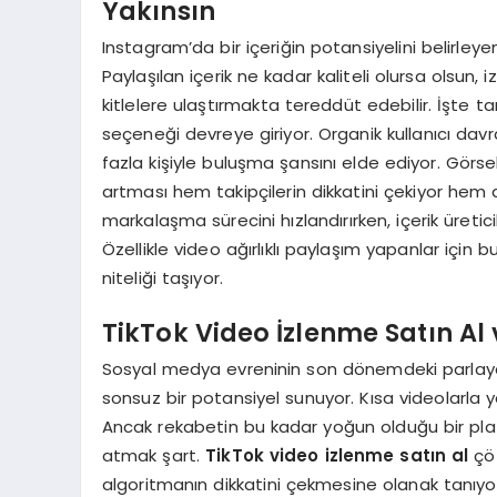
Yakınsın
Instagram’da bir içeriğin potansiyelini belirleye
Paylaşılan içerik ne kadar kaliteli olursa olsun,
kitlelere ulaştırmakta tereddüt edebilir. İşte
seçeneği devreye giriyor. Organik kullanıcı davra
fazla kişiyle buluşma şansını elde ediyor. Görs
artması hem takipçilerin dikkatini çekiyor hem d
markalaşma sürecini hızlandırırken, içerik üretic
Özellikle video ağırlıklı paylaşım yapanlar için 
niteliği taşıyor.
TikTok Video İzlenme Satın Al
Sosyal medya evreninin son dönemdeki parlayan yı
sonsuz bir potansiyel sunuyor. Kısa videolarla yap
Ancak rekabetin bu kadar yoğun olduğu bir platf
atmak şart.
TikTok video izlenme satın al
çöz
algoritmanın dikkatini çekmesine olanak tanıyor