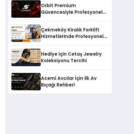
Orbit Premium
Güvencesiyle Profesyonel
CS:GO Taktiksel Gelişim
Sistemleri
Çekmeköy Kiralık Forklift
Hizmetlerinde Profesyonel
Yaklaşım
Hediye için Cetaş Jewelry
Koleksiyonu Tercihi
Acemi Avcılar İçin İlk Av
Bıçağı Rehberi