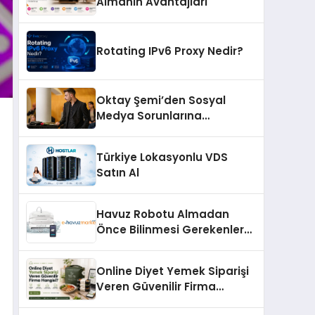
Almanın Avantajları
Rotating IPv6 Proxy Nedir?
Oktay Şemi’den Sosyal
Medya Sorunlarına
Profesyonel Müdahale ve
Hızlı Çözüm Desteği
Türkiye Lokasyonlu VDS
Satın Al
Havuz Robotu Almadan
Önce Bilinmesi Gerekenler
Nelerdir?
Online Diyet Yemek Siparişi
Veren Güvenilir Firma
Hangisi?