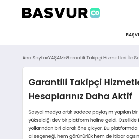
felix markets 360
felix markets app
felix markets forex
felix markets online
felix markets güvenilir mi
BAŞV
Ana Sayfa
YAŞAM
Garantili Takipçi Hizmetleri İle
Garantili Takipçi Hizmetl
Hesaplarınız Daha Aktif
Sosyal medya artık sadece paylaşım yapılan bir alan
yükseldiği dev bir platform haline geldi. Özellikle
yollarından biri olarak öne çıkıyor. Bu platformda
al seçeneği, hem görünürlük hem de itibar açısı