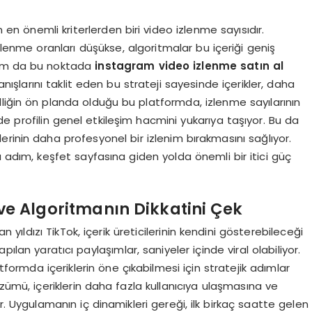
n en önemli kriterlerden biri video izlenme sayısıdır.
 izlenme oranları düşükse, algoritmalar bu içeriği geniş
 tam da bu noktada
instagram video izlenme satın al
nışlarını taklit eden bu strateji sayesinde içerikler, daha
elliğin ön planda olduğu bu platformda, izlenme sayılarının
e profilin genel etkileşim hacmini yukarıya taşıyor. Bu da
ilerinin daha profesyonel bir izlenim bırakmasını sağlıyor.
bu adım, keşfet sayfasına giden yolda önemli bir itici güç
 ve Algoritmanın Dikkatini Çek
ldızı TikTok, içerik üreticilerinin kendini gösterebileceği
ılan yaratıcı paylaşımlar, saniyeler içinde viral olabiliyor.
ormda içeriklerin öne çıkabilmesi için stratejik adımlar
ümü, içeriklerin daha fazla kullanıcıya ulaşmasına ve
. Uygulamanın iç dinamikleri gereği, ilk birkaç saatte gelen