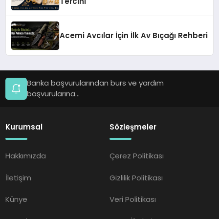
Tercihi
Acemi Avcılar İçin İlk Av Bıçağı Rehberi
Banka başvurularından burs ve yardım
başvurularına...
Kurumsal
Sözleşmeler
Hakkımızda
Çerez Politikası
İletişim
Gizlilik Politikası
Künye
Veri Politikası