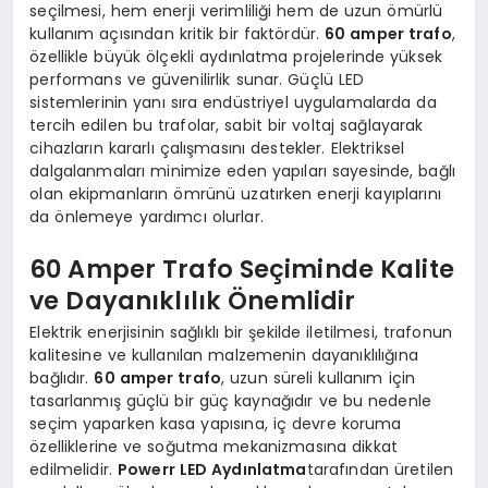
seçilmesi, hem enerji verimliliği hem de uzun ömürlü
kullanım açısından kritik bir faktördür.
60 amper trafo
,
özellikle büyük ölçekli aydınlatma projelerinde yüksek
performans ve güvenilirlik sunar. Güçlü LED
sistemlerinin yanı sıra endüstriyel uygulamalarda da
tercih edilen bu trafolar, sabit bir voltaj sağlayarak
cihazların kararlı çalışmasını destekler. Elektriksel
dalgalanmaları minimize eden yapıları sayesinde, bağlı
olan ekipmanların ömrünü uzatırken enerji kayıplarını
da önlemeye yardımcı olurlar.
60 Amper Trafo Seçiminde Kalite
ve Dayanıklılık Önemlidir
Elektrik enerjisinin sağlıklı bir şekilde iletilmesi, trafonun
kalitesine ve kullanılan malzemenin dayanıklılığına
bağlıdır.
60 amper trafo
, uzun süreli kullanım için
tasarlanmış güçlü bir güç kaynağıdır ve bu nedenle
seçim yaparken kasa yapısına, iç devre koruma
özelliklerine ve soğutma mekanizmasına dikkat
edilmelidir.
Powerr LED Aydınlatma
tarafından üretilen