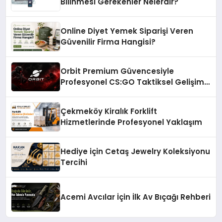
Bilinmesi Gerekenler Nelerdir?
Online Diyet Yemek Siparişi Veren
Güvenilir Firma Hangisi?
Orbit Premium Güvencesiyle
Profesyonel CS:GO Taktiksel Gelişim
Sistemleri
Çekmeköy Kiralık Forklift
Hizmetlerinde Profesyonel Yaklaşım
Hediye için Cetaş Jewelry Koleksiyonu
Tercihi
Acemi Avcılar İçin İlk Av Bıçağı Rehberi