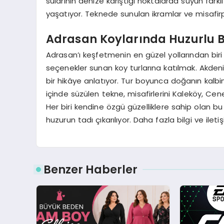
sularının denize karıştığı noktalarda suyun farklı
yaşatıyor. Teknede sunulan ikramlar ve misafirper
Adrasan Koylarında Huzurlu B
Adrasan’ı keşfetmenin en güzel yollarından bir
seçenekler sunan koy turlarına katılmak. Akdeniz
bir hikâye anlatıyor. Tur boyunca doğanın ka
içinde süzülen tekne, misafirlerini Kaleköy, Ce
Her biri kendine özgü güzelliklere sahip olan 
huzurun tadı çıkarılıyor. Daha fazla bilgi ve iletiş
Benzer Haberler