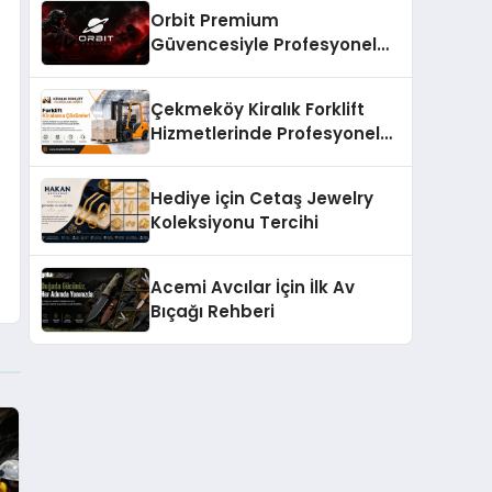
Orbit Premium
Güvencesiyle Profesyonel
CS:GO Taktiksel Gelişim
Sistemleri
Çekmeköy Kiralık Forklift
Hizmetlerinde Profesyonel
Yaklaşım
Hediye için Cetaş Jewelry
Koleksiyonu Tercihi
Acemi Avcılar İçin İlk Av
Bıçağı Rehberi