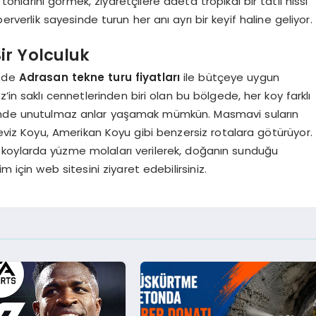
 tonlarını görmek, ziyaretçilere adeta tropikal bir tatil hissi
verlik sayesinde turun her anı ayrı bir keyif haline geliyor.
ir Yolculuk
i de
Adrasan tekne turu fiyatları
ile bütçeye uygun
’in saklı cennetlerinden biri olan bu bölgede, her koy farklı
lbinde unutulmaz anlar yaşamak mümkün. Masmavi suların
neviz Koyu, Amerikan Koyu gibi benzersiz rotalara götürüyor.
bu koylarda yüzme molaları verilerek, doğanın sunduğu
im için web sitesini ziyaret edebilirsiniz.