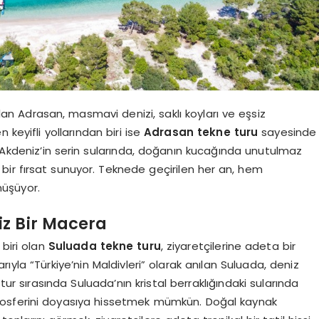
 olan Adrasan, masmavi denizi, saklı koyları ve eşsiz
keyifli yollarından biri ise
Adrasan tekne turu
sayesinde
 Akdeniz’in serin sularında, doğanın kucağında unutulmaz
a bir fırsat sunuyor. Teknede geçirilen her an, hem
nüşüyor.
iz Bir Macera
 biri olan
Suluada tekne turu
, ziyaretçilerine adeta bir
ıyla “Türkiye’nin Maldivleri” olarak anılan Suluada, deniz
tur sırasında Suluada’nın kristal berraklığındaki sularında
mosferini doyasıya hissetmek mümkün. Doğal kaynak