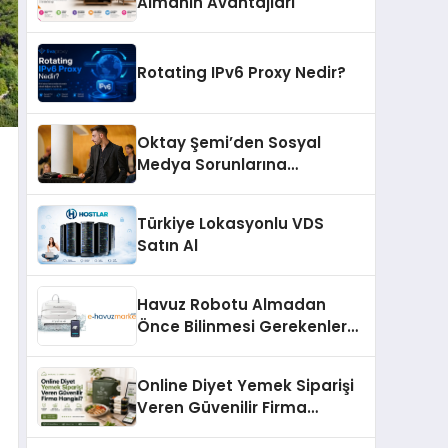
Almanın Avantajları
Rotating IPv6 Proxy Nedir?
Oktay Şemi’den Sosyal
Medya Sorunlarına
Profesyonel Müdahale ve
Hızlı Çözüm Desteği
Türkiye Lokasyonlu VDS
Satın Al
Havuz Robotu Almadan
Önce Bilinmesi Gerekenler
Nelerdir?
Online Diyet Yemek Siparişi
Veren Güvenilir Firma
Hangisi?