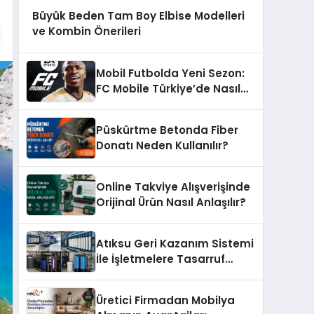
Büyük Beden Tam Boy Elbise Modelleri
ve Kombin Önerileri
Mobil Futbolda Yeni Sezon:
FC Mobile Türkiye’de Nasıl
Büyüyor?
Püskürtme Betonda Fiber
Donatı Neden Kullanılır?
Online Takviye Alışverişinde
Orijinal Ürün Nasıl Anlaşılır?
Atıksu Geri Kazanım Sistemi
İle İşletmelere Tasarruf
Sağlayın
Üretici Firmadan Mobilya