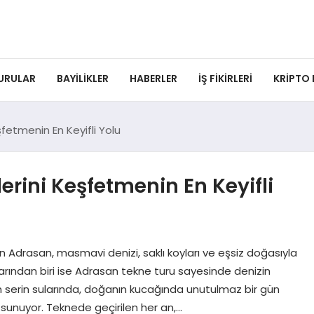
URULAR
BAYILIKLER
HABERLER
İŞ FIKIRLERI
KRIPTO
şfetmenin En Keyifli Yolu
lerini Keşfetmenin En Keyifli
lan Adrasan, masmavi denizi, saklı koyları ve eşsiz doğasıyla
llarından biri ise Adrasan tekne turu sayesinde denizin
in serin sularında, doğanın kucağında unutulmaz bir gün
at sunuyor. Teknede geçirilen her an,…