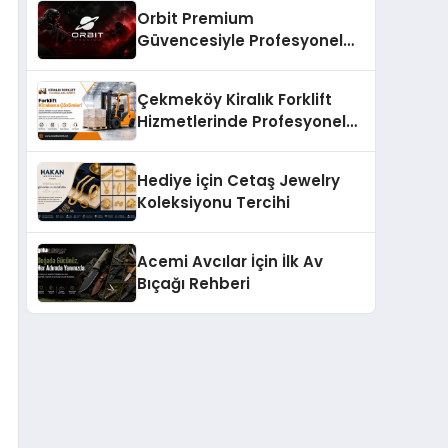
Orbit Premium
Güvencesiyle Profesyonel
CS:GO Taktiksel Gelişim
Sistemleri
Çekmeköy Kiralık Forklift
Hizmetlerinde Profesyonel
Yaklaşım
Hediye için Cetaş Jewelry
Koleksiyonu Tercihi
Acemi Avcılar İçin İlk Av
Bıçağı Rehberi