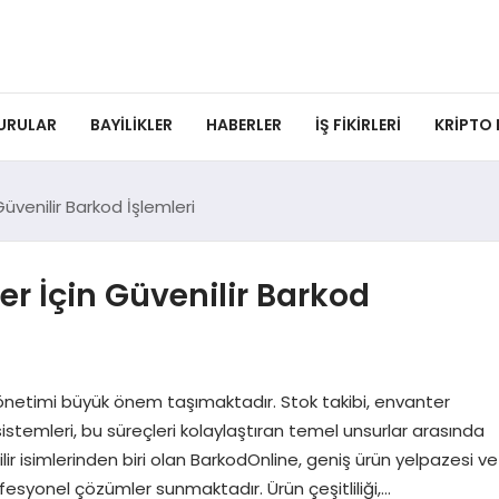
URULAR
BAYILIKLER
HABERLER
İŞ FIKIRLERI
KRIPTO
Güvenilir Barkod İşlemleri
er İçin Güvenilir Barkod
yönetimi büyük önem taşımaktadır. Stok takibi, envanter
sistemleri, bu süreçleri kolaylaştıran temel unsurlar arasında
ir isimlerinden biri olan BarkodOnline, geniş ürün yelpazesi ve
ofesyonel çözümler sunmaktadır. Ürün çeşitliliği,…