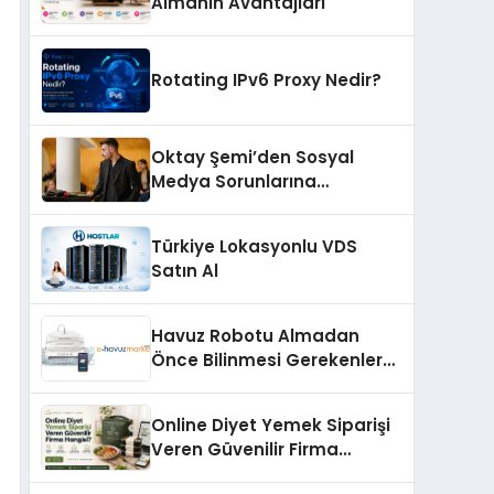
Almanın Avantajları
Rotating IPv6 Proxy Nedir?
Oktay Şemi’den Sosyal
Medya Sorunlarına
Profesyonel Müdahale ve
Hızlı Çözüm Desteği
Türkiye Lokasyonlu VDS
Satın Al
Havuz Robotu Almadan
Önce Bilinmesi Gerekenler
Nelerdir?
Online Diyet Yemek Siparişi
Veren Güvenilir Firma
Hangisi?