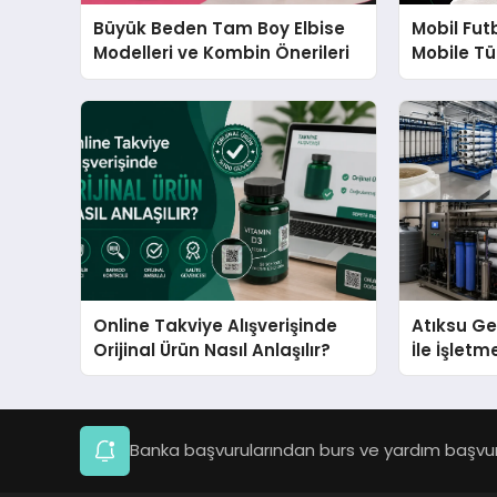
Büyük Beden Tam Boy Elbise
Mobil Fut
Modelleri ve Kombin Önerileri
Mobile Tü
Büyüyor?
Online Takviye Alışverişinde
Atıksu Ge
Orijinal Ürün Nasıl Anlaşılır?
İle İşletm
Sağlayın
Banka başvurularından burs ve yardım başvuru