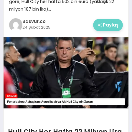
göre, Hull City her hafta 602 bin euro (yaklaşık 22
milyon 187 bin lira)…
Basvur.co
Paylaş
24 Şubat 2025
Hull City Her Hafta 22 Milyon Lira