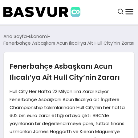
BAŞVURULAR
Ana Sayfa
Ekonomi
Fenerbahçe Asbaşkanı Acun Ilıcalı’ya Ait Hull City’nin Zararı
BAYILIKLER
Fenerbahçe Asbaşkanı Acun
HABERLER
Ilıcalı’ya Ait Hull City’nin Zararı
İŞ FIKIRLERI
Hull City Her Hafta 22 Milyon Lira Zarar Ediyor
Fenerbahçe Asbaşkanı Acun Ilıcalı’ya ait İngiltere
Championship takımlarından Hull City’nin her hafta
KRIPTO HABER
602 bin euro zarar ettiği ortaya çıktı. BBC’de
yayınlanan bir değerlendirmeye göre, futbol finans
uzmanları James Hoggarth ve Kieran Maguire’ye