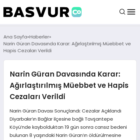
felix markets 360
felix markets app
felix markets forex
felix markets online
felix markets güvenilir mi
BAŞVURULAR
Ana Sayfa
Haberler
Narin Güran Davasında Karar: Ağırlaştırılmış Müebbet ve
Hapis Cezaları Verildi
BAYILIKLER
Narin Güran Davasında Karar:
HABERLER
Ağırlaştırılmış Müebbet ve Hapis
İŞ FIKIRLERI
Cezaları Verildi
KRIPTO HABER
Narin Güran Davası Sonuçlandı: Cezalar Açıklandı
Diyarbakır’ın Bağlar ilçesine bağlı Tavşantepe
Köyü’nde kaybolduktan 19 gün sonra cansız bedeni
bulunan 8 yaşındaki Narin Güran’ın öldürülmesine