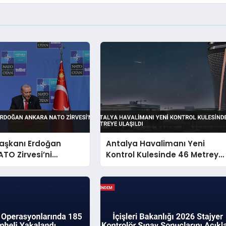
şkanı Erdoğan
Antalya Havalimanı Yeni
TO Zirvesi’ni
Kontrol Kulesinde 46 Metreye
irdi
Ulaşıldı