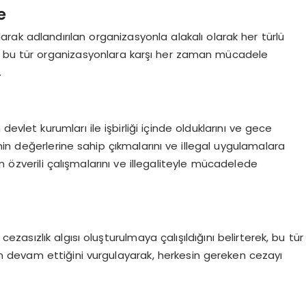
e
k adlandırılan organizasyonla alakalı olarak her türlü
etin bu tür organizasyonlara karşı her zaman mücadele
.
evlet kurumları ile işbirliği içinde olduklarını ve gece
e’nin değerlerine sahip çıkmalarını ve illegal uygulamalara
nın özverili çalışmalarını ve illegaliteyle mücadelede
ezasızlık algısı oluşturulmaya çalışıldığını belirterek, bu tür
lerin devam ettiğini vurgulayarak, herkesin gereken cezayı