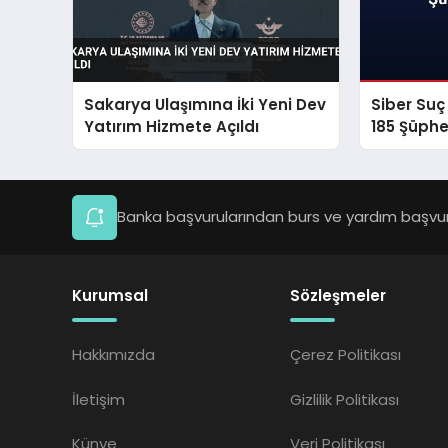
Sakarya Ulaşımına İki Yeni Dev
Siber Su
Yatırım Hizmete Açıldı
185 Şüphe
Banka başvurularından burs ve yardım başvuru
Kurumsal
Sözleşmeler
Hakkımızda
Çerez Politikası
İletişim
Gizlilik Politikası
Künye
Veri Politikası