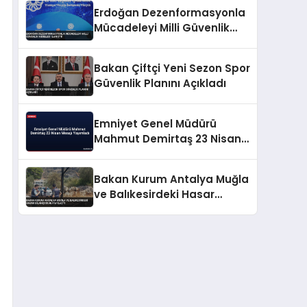
Operasyon
Erdoğan Dezenformasyonla
Mücadeleyi Milli Güvenlik
Meselesi İlan Etti
Bakan Çiftçi Yeni Sezon Spor
Güvenlik Planını Açıkladı
Emniyet Genel Müdürü
Mahmut Demirtaş 23 Nisan
Mesajı Yayımladı
Bakan Kurum Antalya Muğla
ve Balıkesirdeki Hasar
Bilançosunu Paylaştı