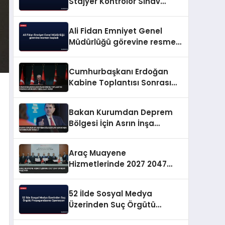
Stajyer Kontrolör Sınav
Sonuçlarını Açıkladı
Ali Fidan Emniyet Genel
Müdürlüğü görevine resmen
başladı
Cumhurbaşkanı Erdoğan
Kabine Toplantısı Sonrası
Ekonomik Mesajlar Verdi
Bakan Kurumdan Deprem
Bölgesi İçin Asrın İnşa
Seferberliği Mesajı
Araç Muayene
Hizmetlerinde 2027 2047
Dönemi Başlıyor
52 İlde Sosyal Medya
Üzerinden Suç Örgütü
Propagandasına