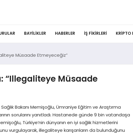
URULAR
BAYILIKLER
HABERLER
İŞ FIKIRLERI
KRIPTO
egaliteye Müsaade Etmeyeceğiz”
: “Illegaliteye Müsaade
 Sağlık Bakanı Memişoğlu, Ümraniye Eğitim ve Araştırma
rının sorularını yanıtladı. Hastanede günde 9 bin vatandaşa
 Memişoğlu, Türkiye’nin dünyanın en iyi sağlık hizmetlerini
unu vurgulayarak, illegaliteye karışanların da bulunduğunu