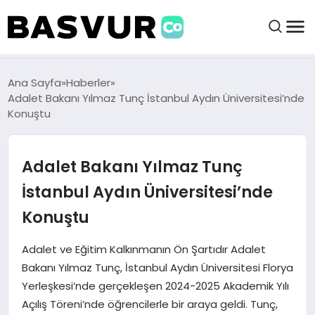
felix markets 360
felix markets app
felix markets forex
felix markets online
felix markets güvenilir mi
BAŞVURULAR
Ana Sayfa
Haberler
Adalet Bakanı Yılmaz Tunç İstanbul Aydın Üniversitesi’nde
Konuştu
BAYILIKLER
Adalet Bakanı Yılmaz Tunç
HABERLER
İstanbul Aydın Üniversitesi’nde
İŞ FIKIRLERI
Konuştu
KRIPTO HABER
Adalet ve Eğitim Kalkınmanın Ön Şartıdır Adalet
Bakanı Yılmaz Tunç, İstanbul Aydın Üniversitesi Florya
Yerleşkesi’nde gerçekleşen 2024-2025 Akademik Yılı
Açılış Töreni’nde öğrencilerle bir araya geldi. Tunç,