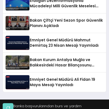
Erdoğan Dezenformasyonla
Mücadeleyi Milli Güvenlik Meselesi
İlan Etti
Bakan Çiftçi Yeni Sezon Spor Güvenlik
Planını Açıkladı
Emniyet Genel Müdürü Mahmut
Demirtaş 23 Nisan Mesajı Yayımladı
Bakan Kurum Antalya Muğla ve
Balıkesirdeki Hasar Bilançosunu
Paylaştı
Emniyet Genel Müdürü Ali Fidan 19
Mayıs Mesajı Yayınladı
Banka başvurularından burs ve yardım