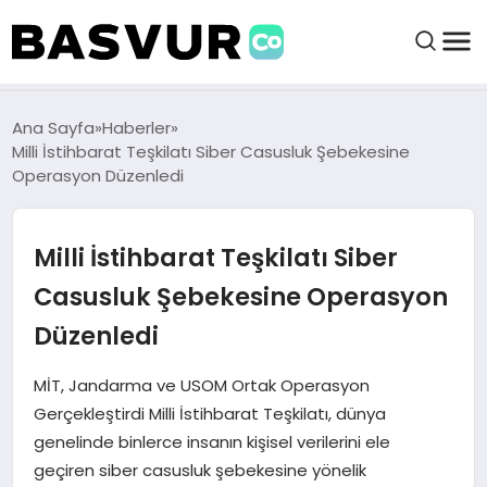
felix markets 360
felix markets app
felix markets forex
felix markets online
felix markets güvenilir mi
BAŞVURULAR
Ana Sayfa
Haberler
Milli İstihbarat Teşkilatı Siber Casusluk Şebekesine
Operasyon Düzenledi
BAYILIKLER
Milli İstihbarat Teşkilatı Siber
HABERLER
Casusluk Şebekesine Operasyon
İŞ FIKIRLERI
Düzenledi
KRIPTO HABER
MİT, Jandarma ve USOM Ortak Operasyon
Gerçekleştirdi Milli İstihbarat Teşkilatı, dünya
genelinde binlerce insanın kişisel verilerini ele
geçiren siber casusluk şebekesine yönelik