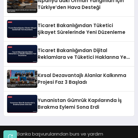
İspanya’daki Orman Yangınları İçin
Türkiye’den Hava Desteği
Ticaret Bakanlığından Tüketici
Şikayet Sürelerinde Yeni Düzenleme
Ticaret Bakanlığından Dijital
Reklamlara ve Tüketici Haklarına Yeni
Düzenleme
Kırsal Dezavantajlı Alanlar Kalkınma
Projesi Faz 3 Başladı
Yunanistan Gümrük Kapılarında İş
Bırakma Eylemi Sona Erdi
Banka başvurularından burs ve yardım