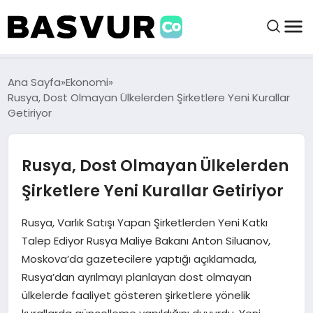
felix markets 360
felix markets app
felix markets forex
felix markets online
felix markets güvenilir mi
BAŞVURULAR
Ana Sayfa
Ekonomi
Rusya, Dost Olmayan Ülkelerden Şirketlere Yeni Kurallar
Getiriyor
BAYILIKLER
Rusya, Dost Olmayan Ülkelerden
HABERLER
Şirketlere Yeni Kurallar Getiriyor
İŞ FIKIRLERI
Rusya, Varlık Satışı Yapan Şirketlerden Yeni Katkı
Talep Ediyor Rusya Maliye Bakanı Anton Siluanov,
KRIPTO HABER
Moskova’da gazetecilere yaptığı açıklamada,
Rusya’dan ayrılmayı planlayan dost olmayan
ülkelerde faaliyet gösteren şirketlere yönelik