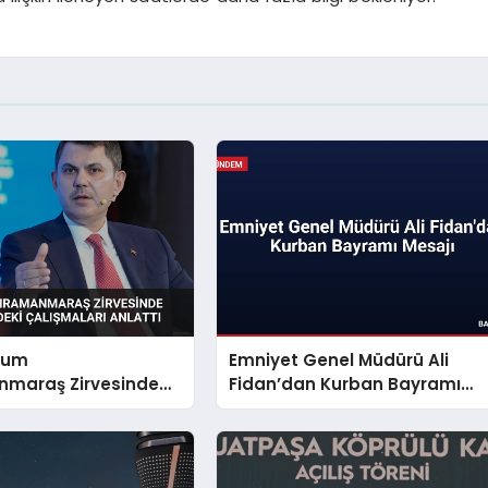
rum
Emniyet Genel Müdürü Ali
maraş Zirvesinde
Fidan’dan Kurban Bayramı
ölgesindeki
Mesajı
rı Anlattı