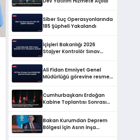
Dev Yatırım Hizmete Açıldı
Siber Suç Operasyonlarında
185 Şüpheli Yakalandı
İçişleri Bakanlığı 2026
Stajyer Kontrolör Sınav
Sonuçlarını Açıkladı
Ali Fidan Emniyet Genel
Müdürlüğü görevine resmen
başladı
Cumhurbaşkanı Erdoğan
Kabine Toplantısı Sonrası
Ekonomik Mesajlar Verdi
Bakan Kurumdan Deprem
Bölgesi İçin Asrın İnşa
Seferberliği Mesajı