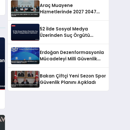
Araç Muayene
Hizmetlerinde 2027 2047
Dönemi Başlıyor
52 İlde Sosyal Medya
Üzerinden Suç Örgütü
Propagandasına
Operasyon
Erdoğan Dezenformasyonla
Mücadeleyi Milli Güvenlik
Meselesi İlan Etti
Bakan Çiftçi Yeni Sezon Spor
Güvenlik Planını Açıkladı