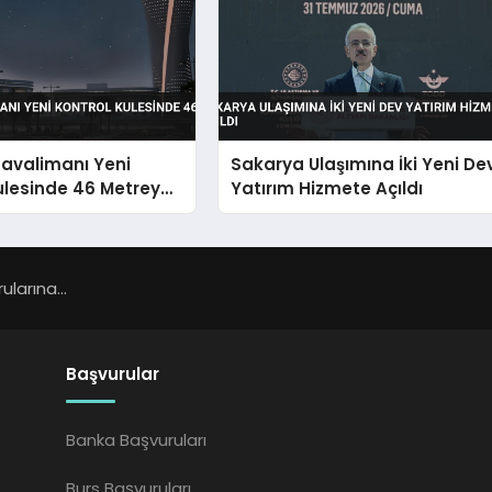
Havalimanı Yeni
Sakarya Ulaşımına İki Yeni De
ulesinde 46 Metreye
Yatırım Hizmete Açıldı
larına...
Başvurular
Banka Başvuruları
Burs Başvuruları