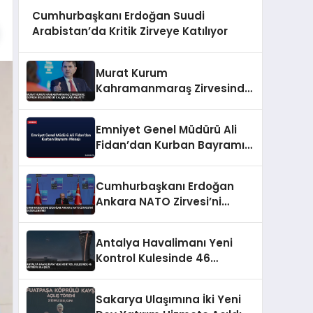
Cumhurbaşkanı Erdoğan Suudi
Arabistan’da Kritik Zirveye Katılıyor
Murat Kurum
Kahramanmaraş Zirvesinde
Deprem Bölgesindeki
Çalışmaları Anlattı
Emniyet Genel Müdürü Ali
Fidan’dan Kurban Bayramı
Mesajı
Cumhurbaşkanı Erdoğan
Ankara NATO Zirvesi’ni
Değerlendirdi
Antalya Havalimanı Yeni
Kontrol Kulesinde 46
Metreye Ulaşıldı
Sakarya Ulaşımına İki Yeni