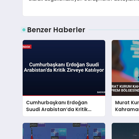
Benzer Haberler
Cumhurbaşkanı Erdoğan
Murat Ku
Suudi Arabistan’da Kritik
Kahraman
Zirveye Katılıyor
Deprem B
Çalışmala