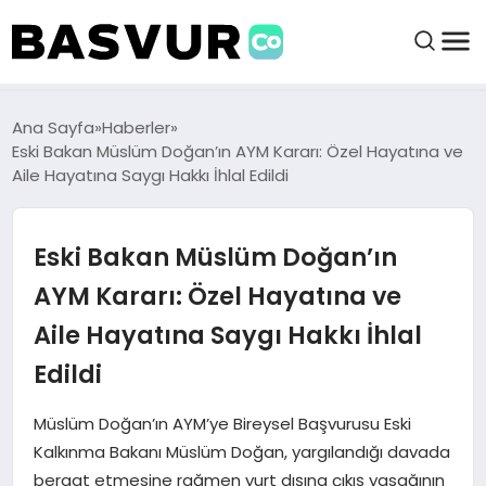
felix markets 360
felix markets app
felix markets forex
felix markets online
felix markets güvenilir mi
BAŞVURULAR
Ana Sayfa
Haberler
Eski Bakan Müslüm Doğan’ın AYM Kararı: Özel Hayatına ve
Aile Hayatına Saygı Hakkı İhlal Edildi
BAYILIKLER
Eski Bakan Müslüm Doğan’ın
HABERLER
AYM Kararı: Özel Hayatına ve
İŞ FIKIRLERI
Aile Hayatına Saygı Hakkı İhlal
Edildi
KRIPTO HABER
Müslüm Doğan’ın AYM’ye Bireysel Başvurusu Eski
Kalkınma Bakanı Müslüm Doğan, yargılandığı davada
beraat etmesine rağmen yurt dışına çıkış yasağının